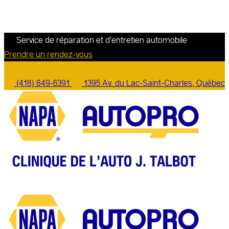
Service de réparation et d'entretien automobile
Prendre un rendez-vous
(418) 849-6391
1395 Av. du Lac-Saint-Charles, Québec